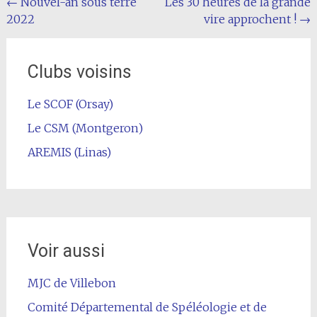
Navigation
←
Nouvel-an sous terre
Les 30 heures de la grande
2022
vire approchent !
→
de
l'article
Clubs voisins
Le SCOF (Orsay)
Le CSM (Montgeron)
AREMIS (Linas)
Voir aussi
MJC de Villebon
Comité Départemental de Spéléologie et de