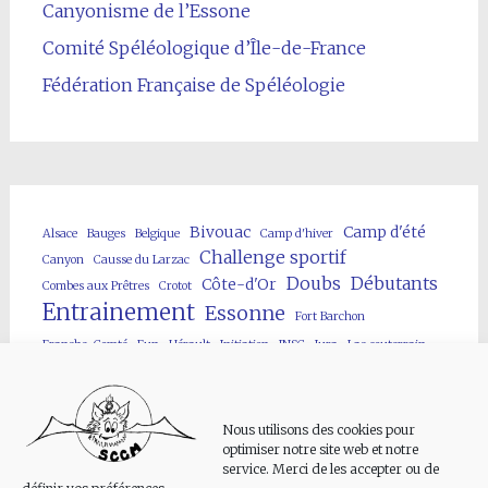
Canyonisme de l’Essone
Comité Spéléologique d’Île-de-France
Fédération Française de Spéléologie
Bivouac
Camp d'été
Alsace
Bauges
Belgique
Camp d'hiver
Challenge sportif
Canyon
Causse du Larzac
Doubs
Débutants
Côte-d'Or
Combes aux Prêtres
Crotot
Entrainement
Essonne
Fort Barchon
Franche-Comté
Fun
Hérault
Initiation
JNSC
Jura
Lac souterrain
Lot
Neuvon
Loir-et-Cher
MJC Villebon
Neige
Parcours enfants
Public
Puiselet
Puit artificiel
Pyrénées
Rivière souterraine
Spéléo
Nous utilisons des cookies pour
Site artificiel
Spéléofolies
optimiser notre site web et notre
service. Merci de les accepter ou de
Stage/formation
Techniques sur cordes
Vercors
Verneau