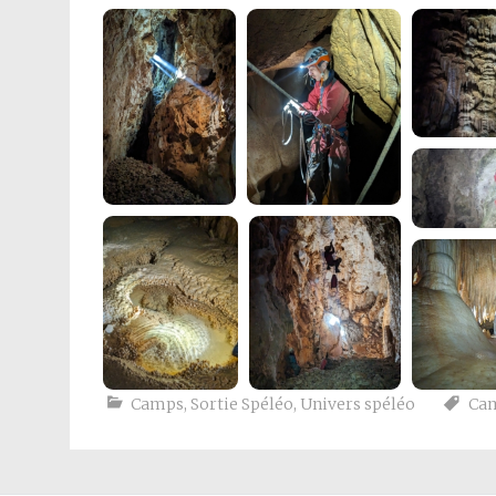
Camps
,
Sortie Spéléo
,
Univers spéléo
Cam