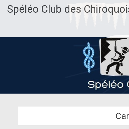
Aller
Spéléo Club des Chiroquoi
au
contenu
principal
Cam