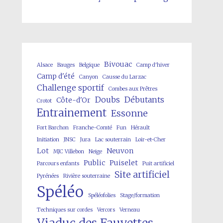
Bivouac
Alsace
Bauges
Belgique
Camp d'hiver
Camp d'été
Canyon
Causse du Larzac
Challenge sportif
Combes aux Prêtres
Doubs
Débutants
Côte-d'Or
Crotot
Entrainement
Essonne
Fort Barchon
Franche-Comté
Fun
Hérault
Initiation
JNSC
Jura
Lac souterrain
Loir-et-Cher
Lot
Neuvon
MJC Villebon
Neige
Public
Puiselet
Parcours enfants
Puit artificiel
Site artificiel
Pyrénées
Rivière souterraine
Spéléo
Spéléofolies
Stage/formation
Techniques sur cordes
Vercors
Verneau
Viaduc des Fauvettes