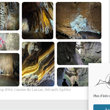
p d'été
,
Causse du Larzac
,
Hérault
,
Spéléo
Plus d'info 
Ac