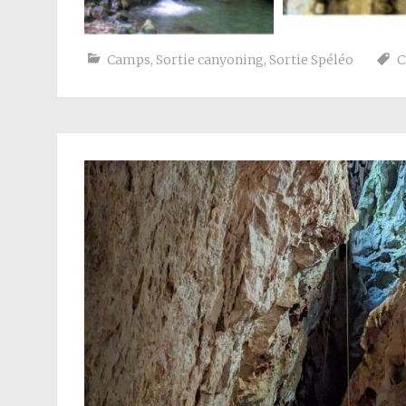
Camps
,
Sortie canyoning
,
Sortie Spéléo
C