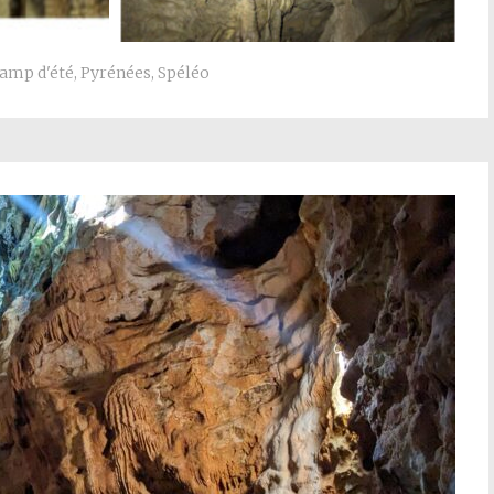
amp d'été
,
Pyrénées
,
Spéléo