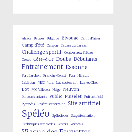
Bivouac
Alsace
Bauges
Belgique
Camp d'hiver
Camp d'été
Canyon
Causse du Larzac
Challenge sportif
Combes aux Prêtres
Doubs
Débutants
Côte-d'Or
Crotot
Entrainement
Essonne
Fort Barchon
Franche-Comté
Fun
Hérault
Initiation
JNSC
Jura
Lac souterrain
Loir-et-Cher
Lot
Neuvon
MJC Villebon
Neige
Public
Puiselet
Parcours enfants
Puit artificiel
Site artificiel
Pyrénées
Rivière souterraine
Spéléo
Spéléofolies
Stage/formation
Techniques sur cordes
Vercors
Verneau
Viaduc des Fauvettes