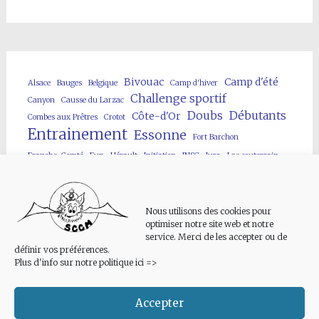
Bivouac
Camp d'été
Alsace
Bauges
Belgique
Camp d'hiver
Challenge sportif
Canyon
Causse du Larzac
Doubs
Débutants
Côte-d'Or
Combes aux Prêtres
Crotot
Entrainement
Essonne
Fort Barchon
Franche-Comté
Fun
Hérault
Initiation
JNSC
Jura
Lac souterrain
Lot
Neuvon
Loir-et-Cher
MJC Villebon
Neige
Parcours enfants
Public
Puiselet
Puit artificiel
Pyrénées
Rivière souterraine
Spéléo
Nous utilisons des cookies pour
Site artificiel
Spéléofolies
optimiser notre site web et notre
service. Merci de les accepter ou de
Stage/formation
Techniques sur cordes
Vercors
Verneau
définir vos préférences.
Viaduc des Fauvettes
Yonne
Plus d'info sur notre politique ici =>
Accepter