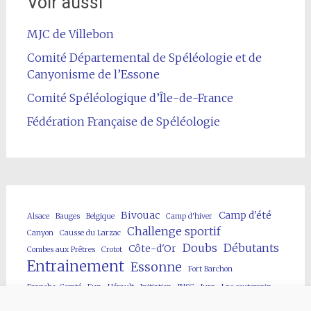
Voir aussi
MJC de Villebon
Comité Départemental de Spéléologie et de
Canyonisme de l’Essone
Comité Spéléologique d’Île-de-France
Fédération Française de Spéléologie
Bivouac
Camp d'été
Alsace
Bauges
Belgique
Camp d'hiver
Challenge sportif
Canyon
Causse du Larzac
Doubs
Débutants
Côte-d'Or
Combes aux Prêtres
Crotot
Entrainement
Essonne
Fort Barchon
Franche-Comté
Fun
Hérault
Initiation
JNSC
Jura
Lac souterrain
Lot
Neuvon
Loir-et-Cher
MJC Villebon
Neige
Parcours enfants