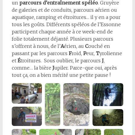
un
parcours d’entraînement spéléo
. Gruyère
de galeries et de conduits, parcours aérien ou
aquatique, ramping et étroitures… il y en a pour
tous les goûts. Différents spéléos de l’Essonne
participent chaque année à ce week-end de
folie totalement déjanté. Plusieurs parcours
s’offrent à nous, de l’
A
érien, au
C
ouché en
passant par les parcours
F
roid,
P
eur,
T
yrolienne
et
É
troitures. Sous oublier, le parcours
J
,
comme… la bière
J
upiler. Parce-que oui, après
tout ça, on a bien mérité une petite pause !