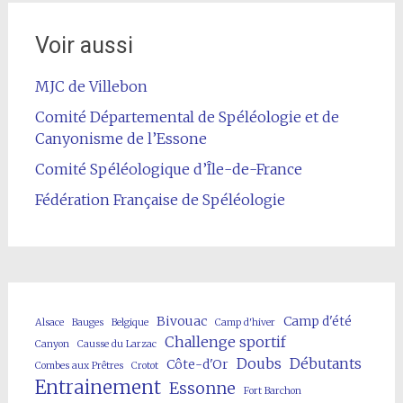
Voir aussi
MJC de Villebon
Comité Départemental de Spéléologie et de
Canyonisme de l’Essone
Comité Spéléologique d’Île-de-France
Fédération Française de Spéléologie
Bivouac
Camp d'été
Alsace
Bauges
Belgique
Camp d'hiver
Challenge sportif
Canyon
Causse du Larzac
Doubs
Débutants
Côte-d'Or
Combes aux Prêtres
Crotot
Entrainement
Essonne
Fort Barchon