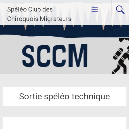
Aller
Spéléo Club des
au
contenu
Chiroquois Migrateurs
principal
Sortie spéléo technique