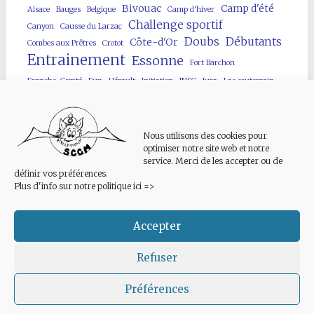
Bivouac
Camp d'été
Alsace
Bauges
Belgique
Camp d'hiver
Challenge sportif
Canyon
Causse du Larzac
Doubs
Débutants
Côte-d'Or
Combes aux Prêtres
Crotot
Entrainement
Essonne
Fort Barchon
Franche-Comté
Fun
Hérault
Initiation
JNSC
Jura
Lac souterrain
Lot
Neuvon
Loir-et-Cher
MJC Villebon
Neige
Parcours enfants
Public
Puiselet
Puit artificiel
Pyrénées
Rivière souterraine
Spéléo
Nous utilisons des cookies pour
Site artificiel
Spéléofolies
optimiser notre site web et notre
service. Merci de les accepter ou de
Stage/formation
Techniques sur cordes
Vercors
Verneau
définir vos préférences.
Viaduc des Fauvettes
Yonne
Plus d'info sur notre politique ici =>
Accepter
Refuser
Politique de confidentialité
Copyright © 2026
Spéléo Club des Chiroquois Migrateurs
. All
Préférences
rights reserved. Thème
Radiate
par ThemeGrill. Powered by