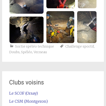
Sortie spéléo technique
Challenge sportif
,
Doubs
,
Spéléo
,
Verneau
Clubs voisins
Le SCOF (Orsay)
Le CSM (Montgeron)