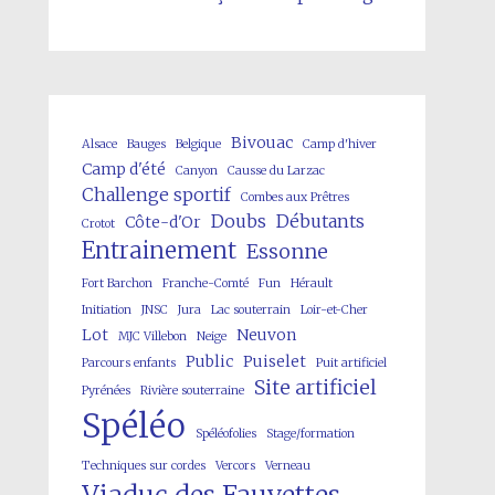
Bivouac
Alsace
Bauges
Belgique
Camp d'hiver
Camp d'été
Canyon
Causse du Larzac
Challenge sportif
Combes aux Prêtres
Doubs
Débutants
Côte-d'Or
Crotot
Entrainement
Essonne
Fort Barchon
Franche-Comté
Fun
Hérault
Initiation
JNSC
Jura
Lac souterrain
Loir-et-Cher
Lot
Neuvon
MJC Villebon
Neige
Public
Puiselet
Parcours enfants
Puit artificiel
Site artificiel
Pyrénées
Rivière souterraine
Spéléo
Spéléofolies
Stage/formation
Techniques sur cordes
Vercors
Verneau
Viaduc des Fauvettes