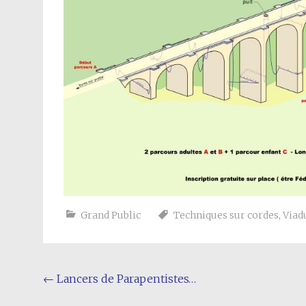
Grand Public
Techniques sur cordes
,
Viad
Navigation
←
Lancers de Parapentistes…
de