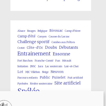
Bivouac
Alsace
Bauges
Belgique
Camp d'hiver
Camp d'été
Canyon
Causse du Larzac
Challenge sportif
Combes aux Prêtres
Doubs
Débutants
Côte-d'Or
Crotot
Entrainement
Essonne
Fort Barchon
Franche-Comté
Fun
Hérault
Initiation
JNSC
Jura
Lac souterrain
Loir-et-Cher
Lot
Neuvon
MJC Villebon
Neige
Public
Puiselet
Parcours enfants
Puit artificiel
Site artificiel
Pyrénées
Rivière souterraine
Spéléo
Spéléofolies
Stage/formation
Techniques sur cordes
Vercors
Verneau
Viaduc des Fauvettes