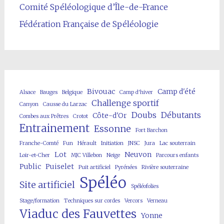
Comité Spéléologique d’Île-de-France
Fédération Française de Spéléologie
Bivouac
Camp d'été
Alsace
Bauges
Belgique
Camp d'hiver
Challenge sportif
Canyon
Causse du Larzac
Doubs
Débutants
Côte-d'Or
Combes aux Prêtres
Crotot
Entrainement
Essonne
Fort Barchon
Franche-Comté
Fun
Hérault
Initiation
JNSC
Jura
Lac souterrain
Lot
Neuvon
Loir-et-Cher
MJC Villebon
Neige
Parcours enfants
Public
Puiselet
Puit artificiel
Pyrénées
Rivière souterraine
Spéléo
Site artificiel
Spéléofolies
Stage/formation
Techniques sur cordes
Vercors
Verneau
Viaduc des Fauvettes
Yonne