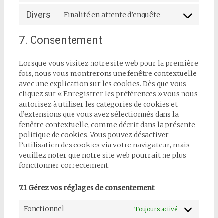
google-
to
Divers
fonts
Finalité en attente d’enquête
service
Consent
google-
to
maps
7. Consentement
service
divers
Lorsque vous visitez notre site web pour la première
fois, nous vous montrerons une fenêtre contextuelle
avec une explication sur les cookies. Dès que vous
cliquez sur « Enregistrer les préférences » vous nous
autorisez à utiliser les catégories de cookies et
d’extensions que vous avez sélectionnés dans la
fenêtre contextuelle, comme décrit dans la présente
politique de cookies. Vous pouvez désactiver
l’utilisation des cookies via votre navigateur, mais
veuillez noter que notre site web pourrait ne plus
fonctionner correctement.
7.1 Gérez vos réglages de consentement
Fonctionnel
Toujours activé