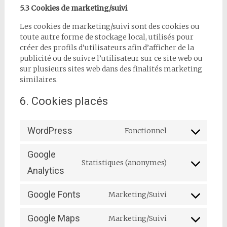
5.3 Cookies de marketing/suivi
Les cookies de marketing/suivi sont des cookies ou
toute autre forme de stockage local, utilisés pour
créer des profils d’utilisateurs afin d’afficher de la
publicité ou de suivre l’utilisateur sur ce site web ou
sur plusieurs sites web dans des finalités marketing
similaires.
6. Cookies placés
WordPress
Fonctionnel
Consent
to
Google
service
Statistiques (anonymes)
wordpress
Consent
Analytics
to
service
Google Fonts
Marketing/Suivi
google-
Consent
analytics
to
Google Maps
Marketing/Suivi
service
Consent